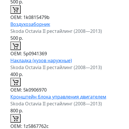
500
р.
ОЕМ:
1k0815479b
Воздухозаборник
Skoda Octavia II рестайлинг (2008—2013)
500
р.
ОЕМ:
5p0941369
Накладка (кузов наружные)
Skoda Octavia II рестайлинг (2008—2013)
400
р.
ОЕМ:
5k0906970
Кронштейн блока управления двигателем
Skoda Octavia II рестайлинг (2008—2013)
800
р.
ОЕМ:
1z5867762c