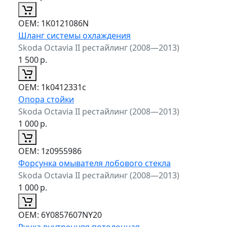
ОЕМ:
1K0121086N
Шланг системы охлаждения
Skoda Octavia II рестайлинг (2008—2013)
1 500
р.
ОЕМ:
1k0412331c
Опора стойки
Skoda Octavia II рестайлинг (2008—2013)
1 000
р.
ОЕМ:
1z0955986
Форсунка омывателя лобового стекла
Skoda Octavia II рестайлинг (2008—2013)
1 000
р.
ОЕМ:
6Y0857607NY20
Ручка внутренняя потолочная