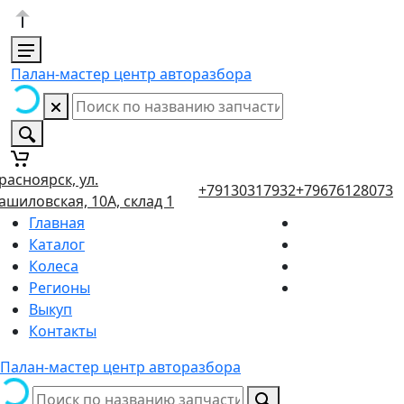
Палан-мастер центр авторазбора
расноярск, ул.
+79130317932
+79676128073
ашиловская, 10А, склад 1
Главная
Каталог
Колеса
Регионы
Выкуп
Контакты
Палан-мастер центр авторазбора