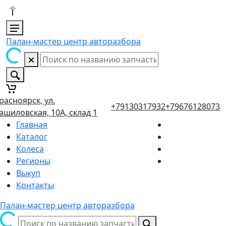
Палан-мастер центр авторазбора
расноярск, ул.
+79130317932
+79676128073
ашиловская, 10А, склад 1
Главная
Каталог
Колеса
Регионы
Выкуп
Контакты
Палан-мастер центр авторазбора