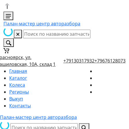
Палан-мастер центр авторазбора
расноярск, ул.
+79130317932
+79676128073
ашиловская, 10А, склад 1
Главная
Каталог
Колеса
Регионы
Выкуп
Контакты
Палан-мастер центр авторазбора