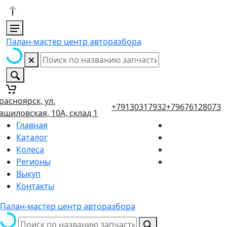
Палан-мастер центр авторазбора
расноярск, ул.
+79130317932
+79676128073
ашиловская, 10А, склад 1
Главная
Каталог
Колеса
Регионы
Выкуп
Контакты
Палан-мастер центр авторазбора