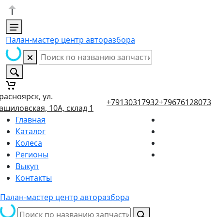
Палан-мастер центр авторазбора
расноярск, ул.
+79130317932
+79676128073
ашиловская, 10А, склад 1
Главная
Каталог
Колеса
Регионы
Выкуп
Контакты
Палан-мастер центр авторазбора