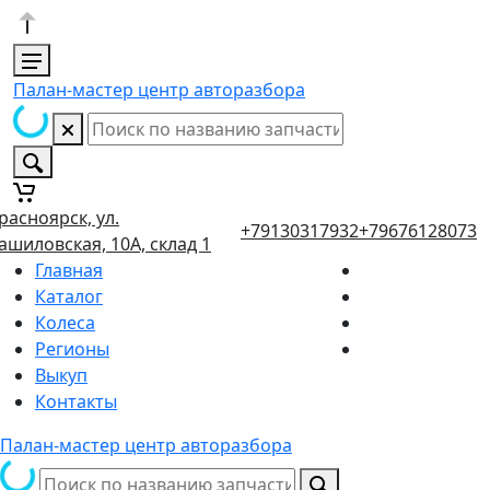
Палан-мастер центр авторазбора
расноярск, ул.
+79130317932
+79676128073
ашиловская, 10А, склад 1
Главная
Каталог
Колеса
Регионы
Выкуп
Контакты
Палан-мастер центр авторазбора