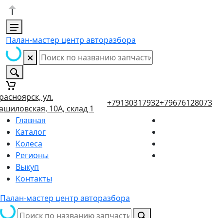
Палан-мастер центр авторазбора
расноярск, ул.
+79130317932
+79676128073
ашиловская, 10А, склад 1
Главная
Каталог
Колеса
Регионы
Выкуп
Контакты
Палан-мастер центр авторазбора