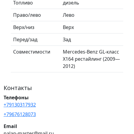
Топливо
дизель
Право/лево
Лево
Верх/низ
Верх
Перед/зад
Зад
Совместимости
Mercedes-Benz GL-класс
X164 рестайлинг (2009—
2012)
Контакты
Телефоны
+79130317932
+79676128073
Email
palan-master@mail.ru