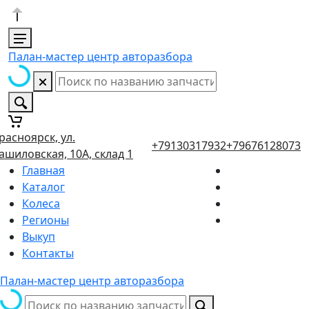
Палан-мастер центр авторазбора
расноярск, ул.
+79130317932
+79676128073
ашиловская, 10А, склад 1
Главная
Каталог
Колеса
Регионы
Выкуп
Контакты
Палан-мастер центр авторазбора